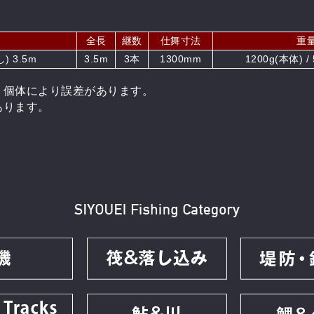
全長
継数
仕舞寸法
重
 3.5m
3.5m
3本
1300mm
1200g(本体) /
。個体により誤差があります。
あります。