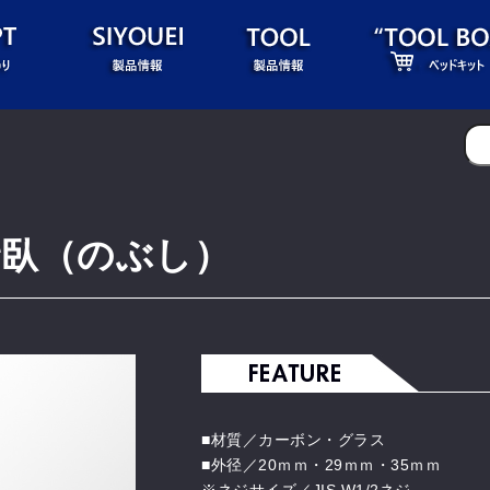
野臥（のぶし）
■材質／カーボン・グラス
■外径／20ｍｍ・29ｍｍ・35ｍｍ