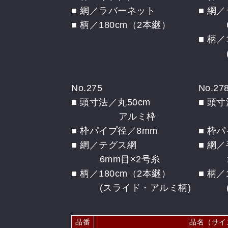
■ 網／ラバーネット
■ 網
■ 柄／180cm（2本継）
6m
■ 柄／
(ス
No.275
No.27
■ 頭寸法／丸50cm
■ 頭寸
アルミ枠
ア
■ 枠パイプ径／8mm
■ 枠
■ 網／テグス網
■ 網
6mm目×2号糸
15
■ 柄／180cm（2本継）
■ 柄／
(スライド・アルミ柄)
(ス
品番
品名（サイ