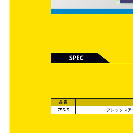
品番
755-5
フレックスアー