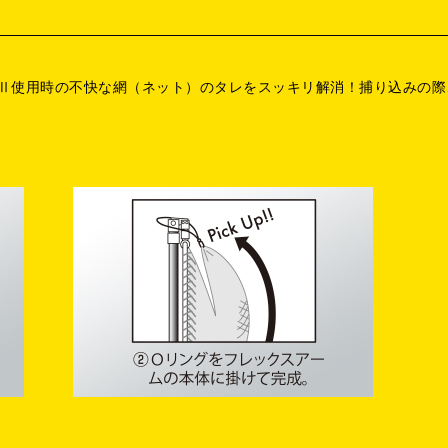
r.Ⅱ使用時の不快な網（ネット）のタレをスッキリ解消！捕り込みの