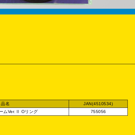
品名
JAN(4510534)
ムVer.Ⅱ Oリング
755056