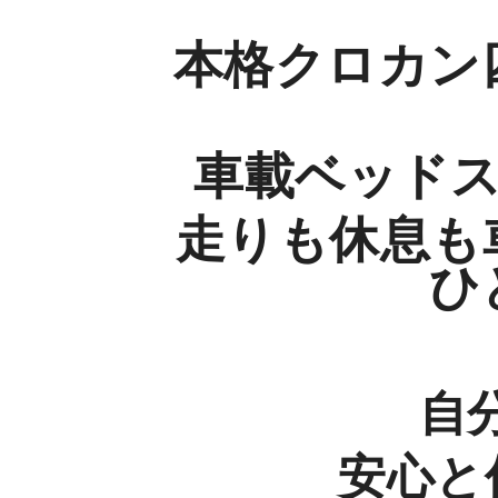
本格クロカン
車載ベッドス
走りも休息も
ひ
自
安心と