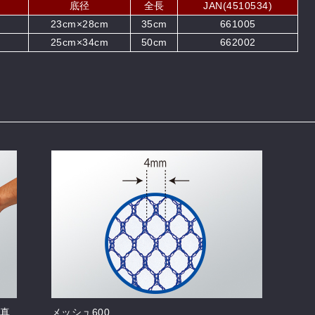
底径
全長
JAN(4510534)
23cm×28cm
35cm
661005
25cm×34cm
50cm
662002
真
メッシュ600