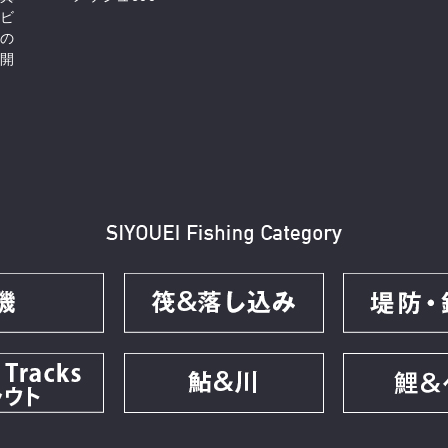
ビ
の
開